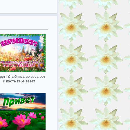
вет! Улыбнись во весь рот
и пусть тебе везет