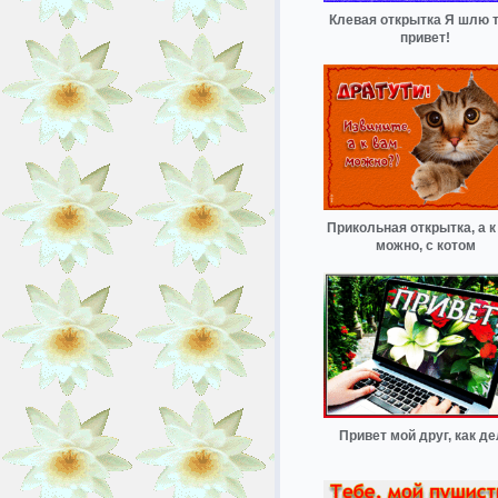
Клевая открытка Я шлю 
привет!
Прикольная открытка, а к
можно, с котом
Привет мой друг, как д