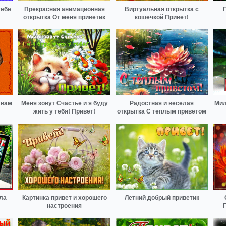
тебе
Прекрасная анимационная
Виртуальная открытка с
открытка От меня приветик
кошечкой Привет!
 вам
Меня зовут Счастье и я буду
Радостная и веселая
Мил
жить у тебя! Привет!
открытка С теплым приветом
ела
Картинка привет и хорошего
Летний добрый приветик
настроения