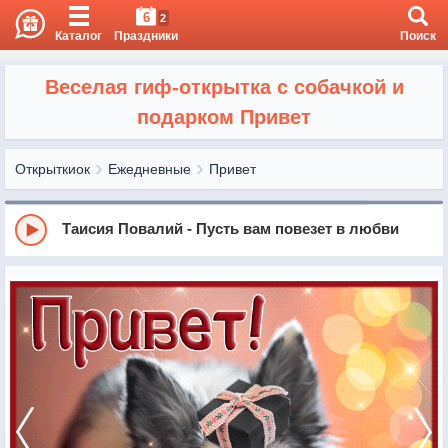
6
2
Каталог
Праздники
Поиск
Веселая гиф-открытка с собачкой и
подарком Привет
Открыткиок
Ежедневные
Привет
Таисия Повалий - Пусть вам повезет в любви