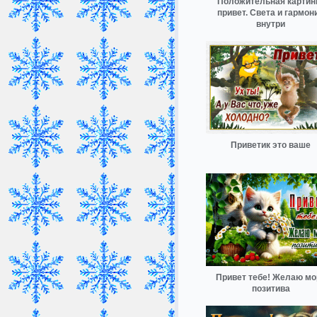
Положительная картин
привет. Света и гармон
внутри
Приветик это ваше
Привет тебе! Желаю мо
позитива