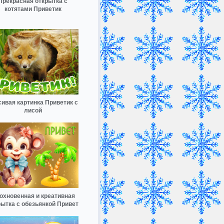
Прекрасная открытка с
котятами Приветик
сивая картинка Приветик с
лисой
охновенная и креативная
рытка с обезьянкой Привет