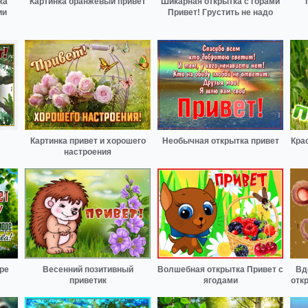
ка
Картинка оранжевый привет
Шикарная открытка с горами
ии
Привет! Грустить не надо
Картинка привет и хорошего
Необычная открытка привет
Кра
настроения
ре
Весенний позитивный
Волшебная открытка Привет с
Вд
приветик
ягодами
отк