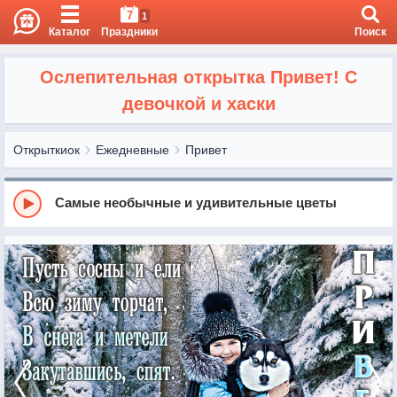
7
1
Каталог
Праздники
Поиск
Ослепительная открытка Привет! С
девочкой и хаски
Открыткиок
Ежедневные
Привет
Самые необычные и удивительные цветы