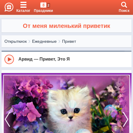
8
2
Каталог
Праздники
Поиск
От меня миленький приветик
Открыткиок
Ежедневные
Привет
Арвид — Привет, Это Я