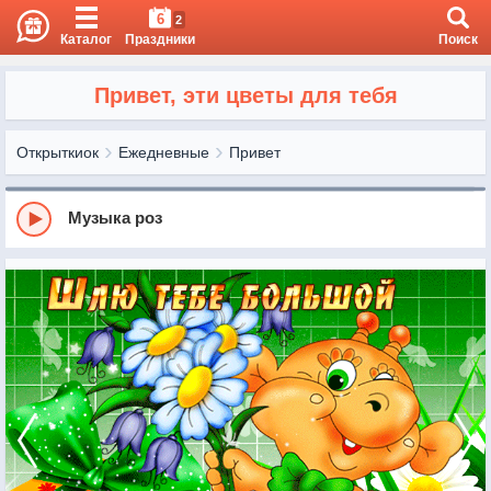
6
2
Каталог
Праздники
Поиск
Привет, эти цветы для тебя
Открыткиок
Ежедневные
Привет
Музыка роз