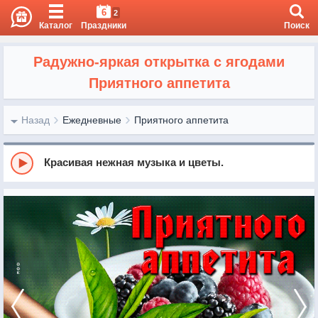
6
2
Каталог
Праздники
Поиск
Радужно-яркая открытка с ягодами
Приятного аппетита
Назад
Ежедневные
Приятного аппетита
Красивая нежная музыка и цветы.