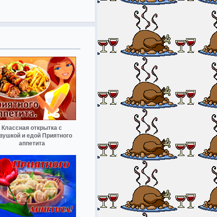
Классная открытка с
вушкой и едой Приятного
аппетита