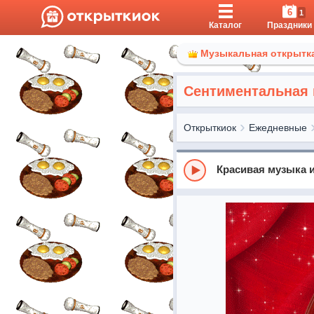
6
1
Каталог
Праздники
Музыкальная открытка
Сентиментальная 
Открыткиок
Ежедневные
Красивая музыка и