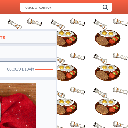
та
00:00
/
04:19