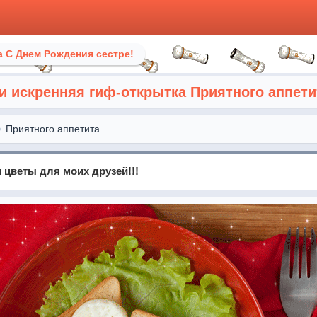
 С Днем Рождения сестре!
и искренняя гиф-открытка Приятного аппети
Приятного аппетита
 цветы для моих друзей!!!