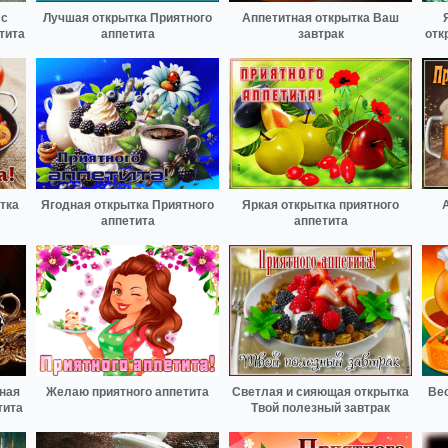
 с
Лучшая открытка Приятного
Аппетитная открытка Ваш
тита
аппетита
завтрак
отк
тка
Ягодная открытка Приятного
Яркая открытка приятного
аппетита
аппетита
ная
Желаю приятного аппетита
Светлая и сияющая открытка
Вес
тита
Твой полезный завтрак