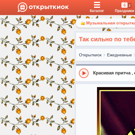
6
2
Каталог
Праздники
Музыкальная открытка
Так сильно по теб
Открыткиок
Ежедневные
Красивая притча ,