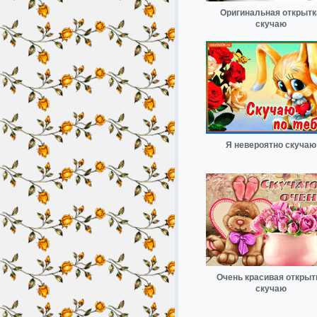
Оригинальная открытк
скучаю
Я невероятно скучаю
Очень красивая открыт
скучаю