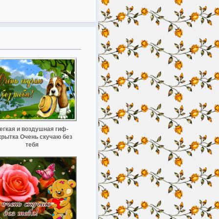
егкая и воздушная гиф-
крытка Очень скучаю без
тебя