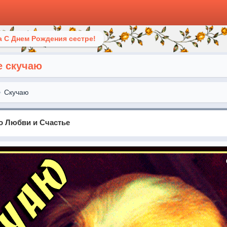
 С Днем Рождения сестре!
е скучаю
Скучаю
 о Любви и Счастье