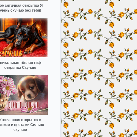
омантичная открытка Я
очень скучаю без тебя!
никальная тёплая гиф-
открытка Скучаю
Утонченная открытка с
енком и цветами Сильно
скучаю