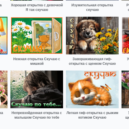
а
Хорошая открытка с девочкой
Изумительная открытка
Р
Я так скучаю
скучаю
Нежная открытка Скучаю с
Завораживающая гиф-
У
мишкой
открытка с щенком Скучаю
ка
Непревзойденная открытка с
Легкая гиф-открытка с рыжим
малышом Скучаю по тебе
котиком Скучаю
щ