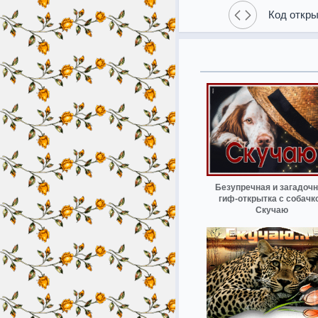
Код откры
Безупречная и загадоч
гиф-открытка с собачк
Скучаю