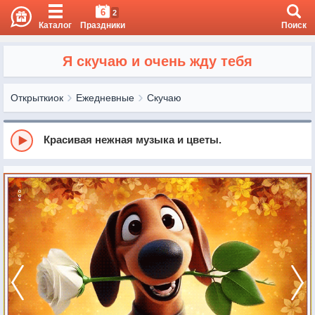
6
2
Каталог
Праздники
Поиск
Я скучаю и очень жду тебя
Открыткиок
Ежедневные
Скучаю
Красивая нежная музыка и цветы.