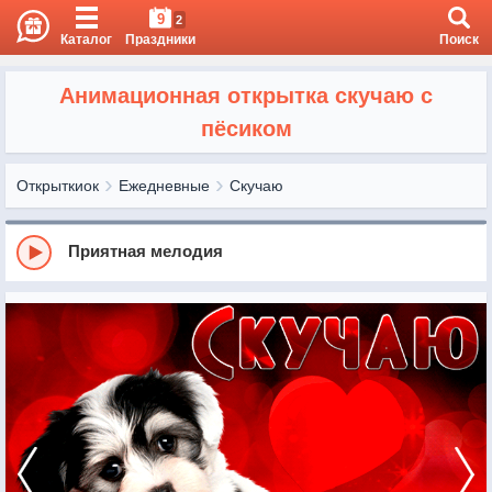
9
2
Каталог
Праздники
Поиск
Анимационная открытка скучаю с
пёсиком
Открыткиок
Ежедневные
Скучаю
Приятная мелодия