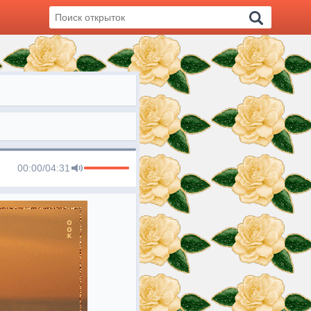
00:00
/
04:31