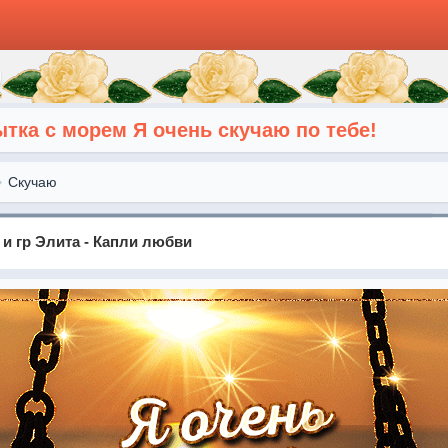
тка с морем Я очень скучаю по тебе!
Скучаю
и гр Элита - Капли любви