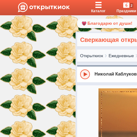
6
2
Каталог
Праздники
Благодарю от души!
Сверкающая откры
Открыткиок
Ежедневные
Николай Каблуков 