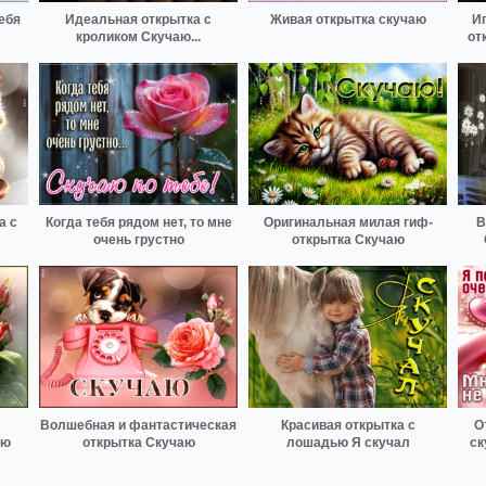
ебя
Идеальная открытка с
Живая открытка скучаю
Иг
кроликом Скучаю...
от
а с
Когда тебя рядом нет, то мне
Оригинальная милая гиф-
В
очень грустно
открытка Скучаю
Волшебная и фантастическая
Красивая открытка с
О
аю
открытка Скучаю
лошадью Я скучал
ск