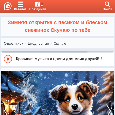
7
1
Каталог
Праздники
Поиск
Зимняя открытка с песиком и блеском
снежинок Скучаю по тебе
Открыткиок
Ежедневные
Скучаю
Красивая музыка и цветы для моих друзей!!!