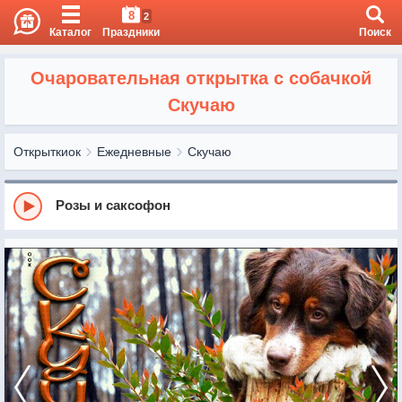
8
2
Каталог
Праздники
Поиск
Очаровательная открытка с собачкой
Скучаю
Открыткиок
Ежедневные
Скучаю
Розы и саксофон