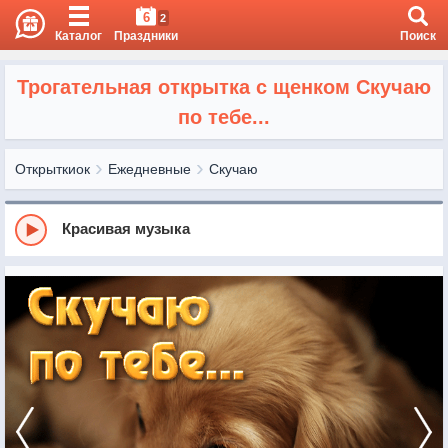
6
2
Каталог
Праздники
Поиск
Трогательная открытка с щенком Скучаю
по тебе...
Открыткиок
Ежедневные
Скучаю
Красивая музыка