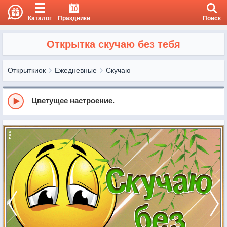
10
Каталог
Праздники
Поиск
Открытка скучаю без тебя
Открыткиок
Ежедневные
Скучаю
Цветущее настроение.