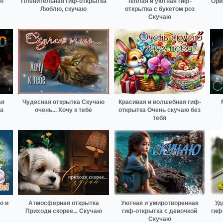
ю
Пленительная гиф-открытка
Теплая и уютная гиф-
Ори
Люблю, скучаю
открытка с букетом роз
Скучаю
ая
Чудесная открытка Скучаю
Красивая и волшебная гиф-
а
очень... Хочу к тебе
открытка Очень скучаю без
тебя
ю и
Атмосферная открытка
Уютная и умиротворенная
Уд
Приходи скорее... Скучаю
гиф-открытка с девочкой
гиф
Скучаю