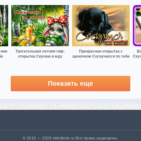
тняя
Трогательная летняя гиф-
Прекрасная открытка с
В
бе
открытка Скучаю и жду
щеночком Соскучился по тебе
Ску
Показать еще
© 2015 — 2026 otkritkiok.ru Все права защищены.