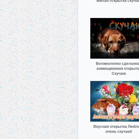
Милая открытка скуча
Великолепно сделанн
анимационная открытк
Скучаю
Вкусная открытка Любл
очень скучаю!