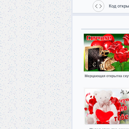
Код откры
Мерцающая открытка ск