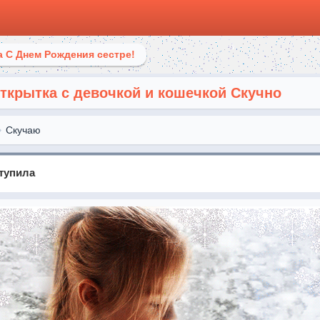
 С Днем Рождения сестре!
крытка с девочкой и кошечкой Скучно
Скучаю
тупила