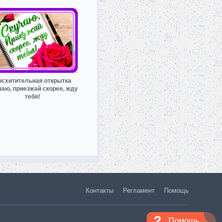
осхитительная открытка
чаю, приезжай скорее, жду
тебя!
Контакты
Регламент
Помощь
Помощь