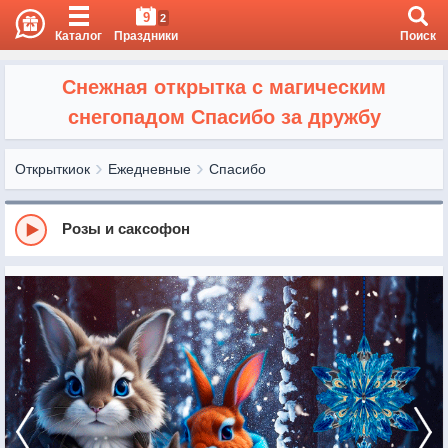
9
2
Каталог
Праздники
Поиск
Снежная открытка с магическим
снегопадом Спасибо за дружбу
Открыткиок
Ежедневные
Спасибо
Розы и саксофон