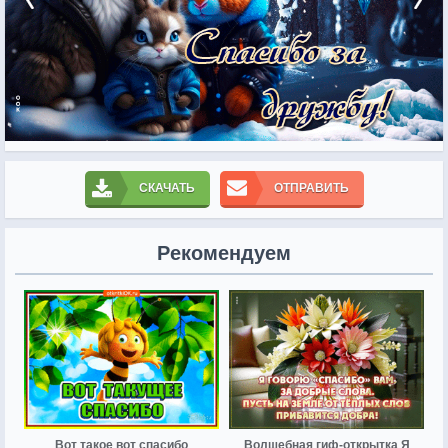
СКАЧАТЬ
ОТПРАВИТЬ
Рекомендуем
Вот такое вот спасибо
Волшебная гиф-открытка Я