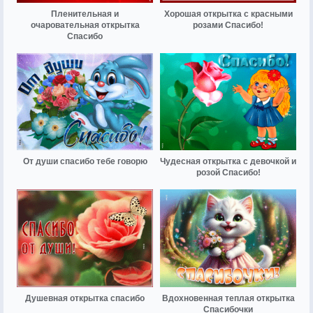
Пленительная и
Хорошая открытка с красными
очаровательная открытка
розами Спасибо!
Спасибо
От души спасибо тебе говорю
Чудесная открытка с девочкой и
розой Спасибо!
Душевная открытка спасибо
Вдохновенная теплая открытка
Спасибочки