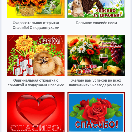
Очаровательная открытка
Большое спасибо всем
Спасибо! С подсолнухами
Оригинальная открытка с
Желаю вам успехов во всех
собачкой и подарками Спасибо!
начинаниях! Благодарю за все