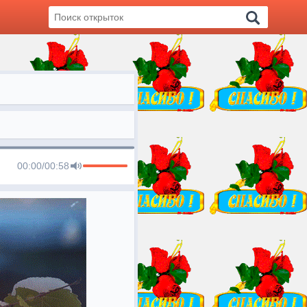
00:00
/
00:58