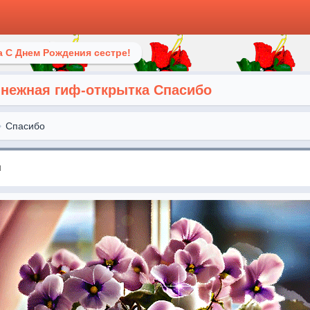
 С Днем Рождения сестре!
 нежная гиф-открытка Спасибо
Спасибо
я