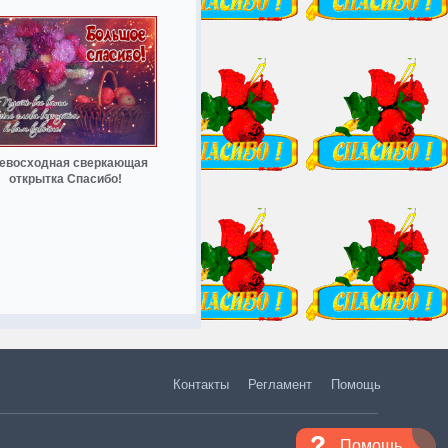
евосходная сверкающая
открытка Спасибо!
Контакты
Регламент
Помощь
Помощь