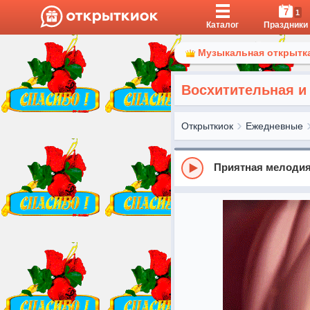
7
1
Каталог
Праздники
Музыкальная открытка
Восхитительная и
Открыткиок
Ежедневные
Приятная мелоди