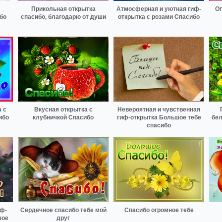
Прикольная открытка
Атмосферная и уютная гиф-
Ог
бо
спасибо, благодарю от души
открытка с розами Спасибо
 с
Вкусная открытка с
Невероятная и чувственная
ибо
клубничкой Спасибо
гиф-открытка Большое тебе
бел
спасибо
иф-
Сердечное спасибо тебе мой
Спасибо огромное тебе
шое
друг