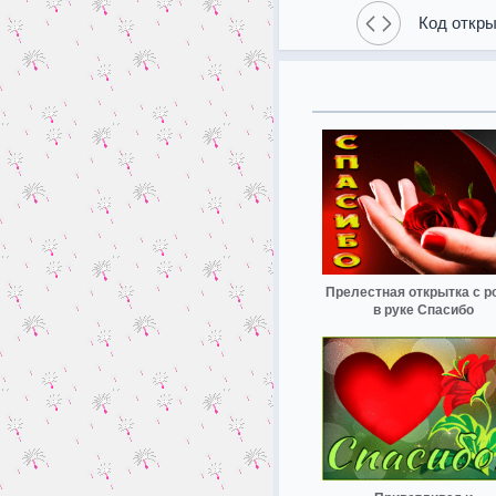
Код откры
Прелестная открытка с р
в руке Спасибо