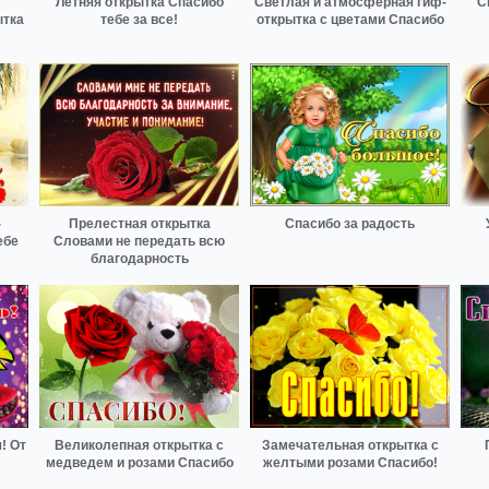
Летняя открытка Спасибо
Светлая и атмосферная гиф-
С
ытка
тебе за все!
открытка с цветами Спасибо
-
Прелестная открытка
Спасибо за радость
ебе
Словами не передать всю
благодарность
! От
Великолепная открытка с
Замечательная открытка с
медведем и розами Спасибо
желтыми розами Спасибо!