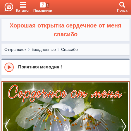
7
1
Каталог
Праздники
Поиск
Хорошая открытка сердечное от меня
спасибо
Открыткиок
Ежедневные
Спасибо
Приятная мелодия !