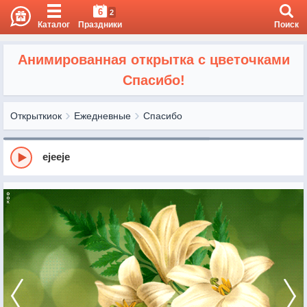
6
2
Каталог
Праздники
Поиск
Анимированная открытка с цветочками
Спасибо!
Открыткиок
Ежедневные
Спасибо
ejeeje