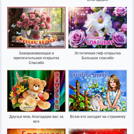
Завораживающая и
Эстетичная гиф-открытка
притягательная открытка
Большое спасибо
Спасибо
Друзья мои, благодарю вас за
Всем кто заходит на страничку
все