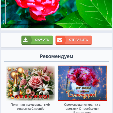
СКАЧАТЬ
ОТПРАВИТЬ
Рекомендуем
Приятная и душевная гиф-
Сверкающая открытка с
открытка Спасибо
цветами От всей души
Благодарю!