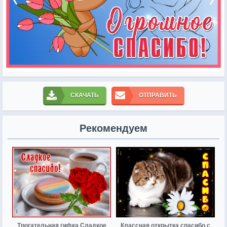
СКАЧАТЬ
ОТПРАВИТЬ
Рекомендуем
Трогательная гифка Сладкое
Классная открытка спасибо с