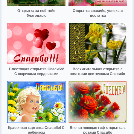
Открытка за всё тебя
Открытка спасибо, успеха и
благодарю
достатка
Блестящая открытка Спасибо!
Восхитительная открытка с
С шариками сердечками
желтыми цветочками Спасибо
Красочная картинка Спасибо! С
Впечатляющая гиф-открытка с
ребенком
розами Спасибо