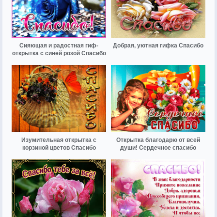
Сияющая и радостная гиф-
Добрая, уютная гифка Спасибо
открытка с синей розой Спасибо
Изумительная открытка с
Открытка благодарю от всей
корзиной цветов Спасибо
души! Сердечное спасибо