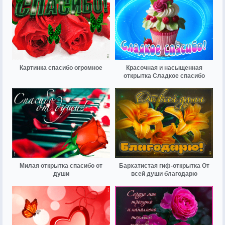
Картинка спасибо огромное
Красочная и насыщенная
открытка Сладкое спасибо
Милая открытка спасибо от
Бархатистая гиф-открытка От
души
всей души благодарю