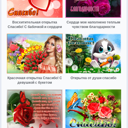
Восхитительная открытка
Сердце мое наполнено теплым
Спасибо! С бабочкой и сердцем
чувством благодарности
Красочная открытка Спасибо! С
Открытка от души спасибо
девушкой с букетом