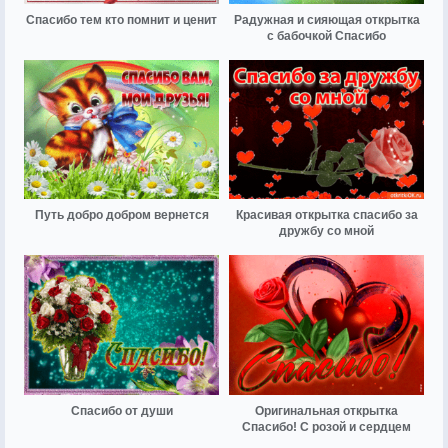
Спасибо тем кто помнит и ценит
Радужная и сияющая открытка
с бабочкой Спасибо
Путь добро добром вернется
Красивая открытка спасибо за
дружбу со мной
Спасибо от души
Оригинальная открытка
Спасибо! С розой и сердцем