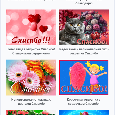
благодарю
Блестящая открытка Спасибо!
Радостная и великолепная гиф-
С шариками сердечками
открытка Спасибо
Неповторимая открытка с
Красочная открытка с
цветами Спасибо
сердечком Спасибо!