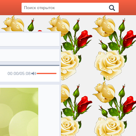
00:00
/
05:08