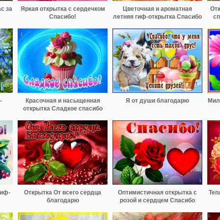
с за
Яркая открытка с сердечком
Цветочная и ароматная
От
Спасибо!
летняя гиф-открытка Спасибо
сп
-
Красочная и насыщенная
Я от души благодарю
Мил
открытка Сладкое спасибо
гиф-
Открытка От всего сердца
Оптимистичная открытка с
Теп
благодарю
розой и сердцем Спасибо