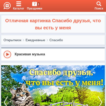
7
1
Каталог
Праздники
Поиск
Отличная картинка Спасибо друзья, что
вы есть у меня
Открыткиок
Ежедневные
Спасибо
Красивая музыка