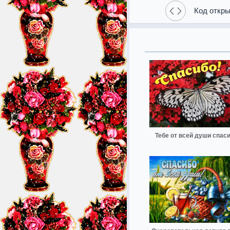
Код откры
Тебе от всей души спас