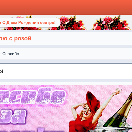
 С Днем Рождения сестре!
рю с розой
Спасибо
о!