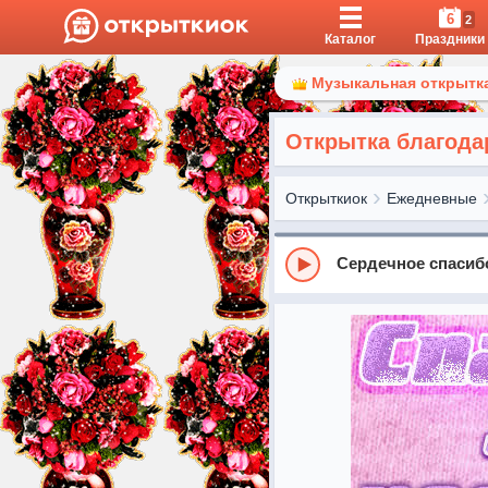
6
2
Каталог
Праздники
Музыкальная открытка
Открытка благода
Открыткиок
Ежедневные
Сердечное спасиб