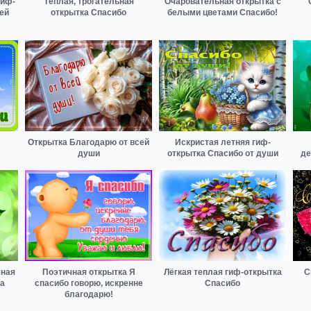
гиф-
Тёплая, трогательная
Очаровательная открытка с
ей
открытка Спасибо
белыми цветами Спасибо!
Открытка Благодарю от всей
Искристая летняя гиф-
души
открытка Спасибо от души
де
шная
Поэтичная открытка Я
Лёгкая теплая гиф-открытка
С
а
спасибо говорю, искренне
Спасибо
благодарю!