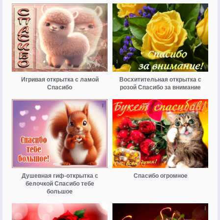
Игривая открытка с ламой
Восхитительная открытка с
Спасибо
розой Спасибо за внимание
Душевная гиф-открытка с
Спасибо огромное
белочкой Спасибо тебе
большое