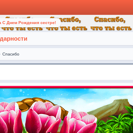
 С Днем Рождения сестре!
одарности
Спасибо