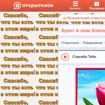
7
1
Каталог
Праздники
Музыкальная открытка
Букет в знак благ
Открыткиок
Ежедневные
Спасибо Тебе.