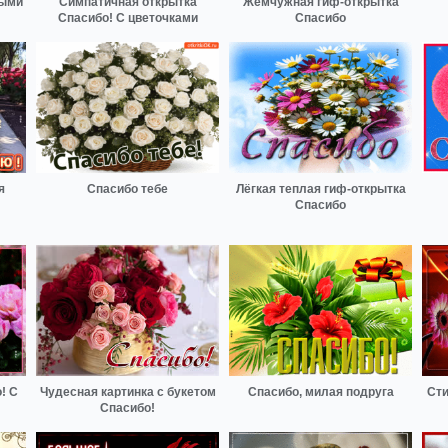
выми
Симпатичная открытка
Жемчужная гиф-открытка
Спасибо! С цветочками
Спасибо
я
Спасибо тебе
Лёгкая теплая гиф-открытка
Спасибо
! С
Чудесная картинка с букетом
Спасибо, милая подруга
Сти
Спасибо!