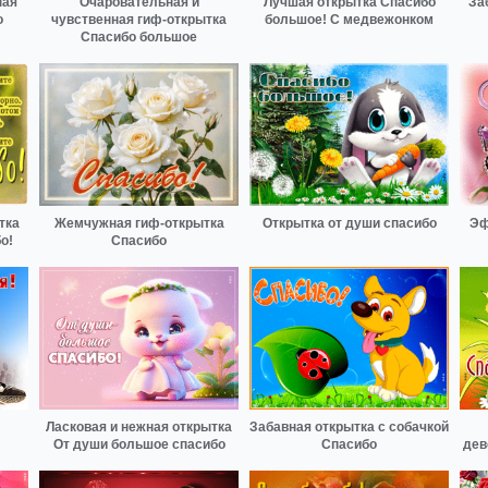
ная
Очаровательная и
Лучшая открытка Спасибо
За
о
чувственная гиф-открытка
большое! С медвежонком
Спасибо большое
тка
Жемчужная гиф-открытка
Открытка от души спасибо
Эф
о!
Спасибо
Ласковая и нежная открытка
Забавная открытка с собачкой
От души большое спасибо
Спасибо
дев