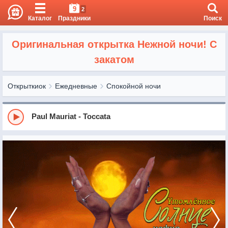
9
2
Каталог
Праздники
Поиск
Оригинальная открытка Нежной ночи! С
закатом
Открыткиок
Ежедневные
Спокойной ночи
Paul Mauriat - Toccata