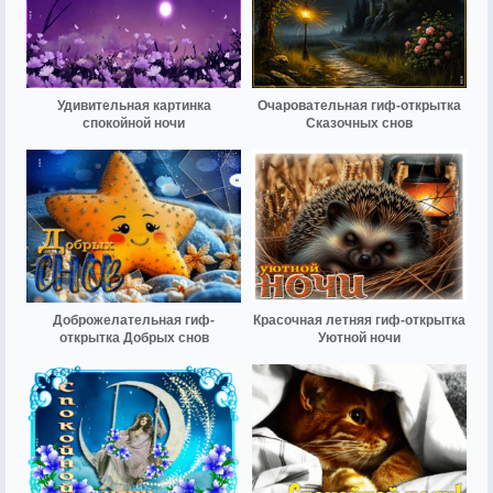
Удивительная картинка
Очаровательная гиф-открытка
спокойной ночи
Сказочных снов
Доброжелательная гиф-
Красочная летняя гиф-открытка
открытка Добрых снов
Уютной ночи