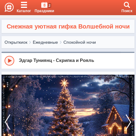
8
2
Каталог
Праздники
Поиск
Снежная уютная гифка Волшебной ночи
Открыткиок
Ежедневные
Спокойной ночи
Эдгар Туниянц - Скрипка и Рояль