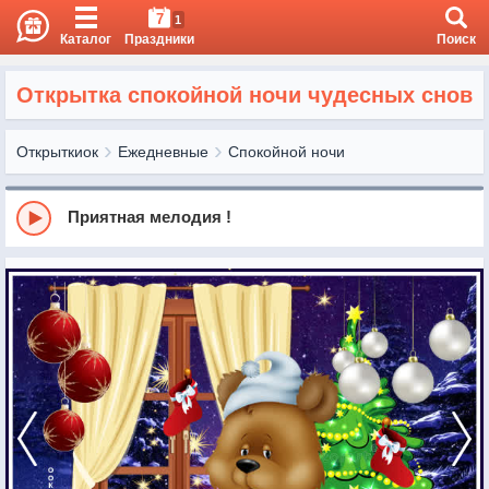
7
1
Каталог
Праздники
Поиск
Открытка спокойной ночи чудесных снов
Открыткиок
Ежедневные
Спокойной ночи
Приятная мелодия !