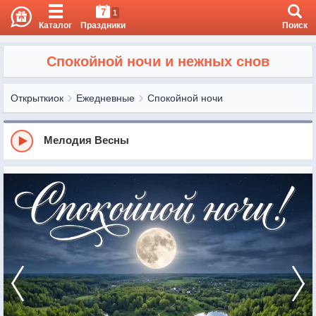
7
1
Каталог
Праздники
Поиск
Спокойной ночи и нежных снов
Открыткиок
Ежедневные
Спокойной ночи
Мелодия Весны