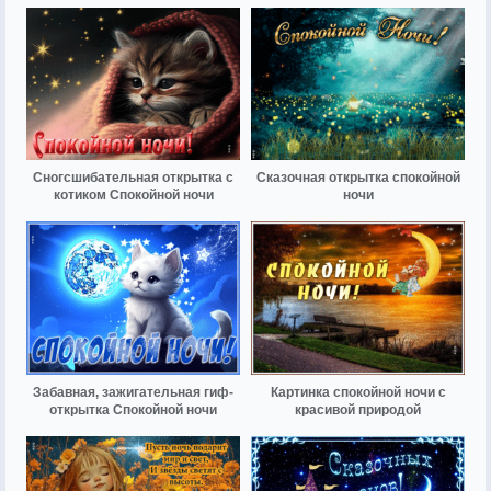
Сногсшибательная открытка с
Сказочная открытка спокойной
котиком Спокойной ночи
ночи
Забавная, зажигательная гиф-
Картинка спокойной ночи с
открытка Спокойной ночи
красивой природой