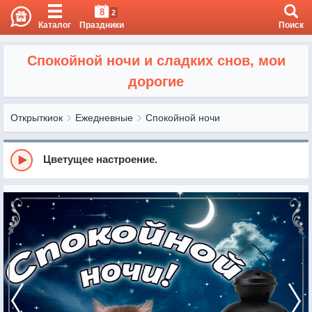
8
2
Каталог
Праздники
Поиск
Спокойной ночи и сладких снов, мои
дорогие
Открыткиок
Ежедневные
Спокойной ночи
Цветущее настроение.