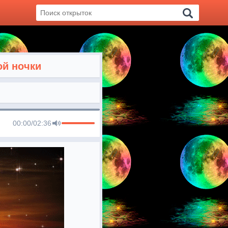
ой ночки
00:00
/
02:36