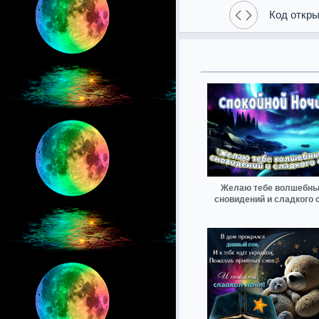
Код откры
Желаю тебе волшебн
сновидений и сладкого 