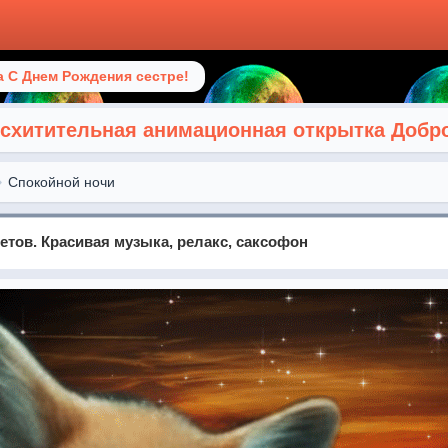
 С Днем Рождения сестре!
схитительная анимационная открытка Добр
Спокойной ночи
ветов. Красивая музыка, релакс, саксофон