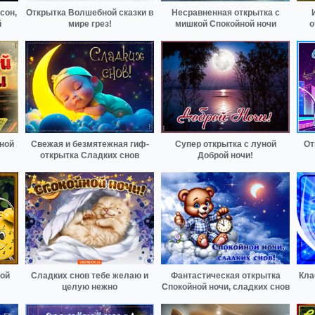
сон,
Открытка Волшебной сказки в
Несравненная открытка с
й
мире грез!
мишкой Спокойной ночи
о
ной
Свежая и безмятежная гиф-
Супер открытка с луной
От
открытка Сладких снов
Доброй ночи!
ной
Сладких снов тебе желаю и
Фантастическая открытка
Кла
целую нежно
Спокойной ночи, сладких снов