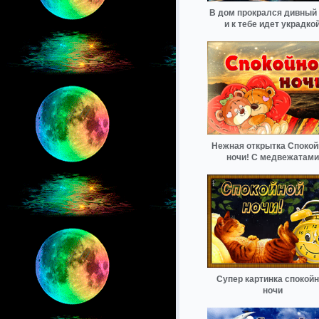
В дом прокрался дивный 
и к тебе идет украдко
Нежная открытка Спокой
ночи! С медвежатами
Супер картинка спокой
ночи