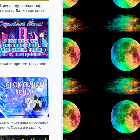
Игривая душевная гиф-
ткрытка Ласковых снов
крытка прелестных снов
ссная картинка спокойной
ночи. Света в мыслях