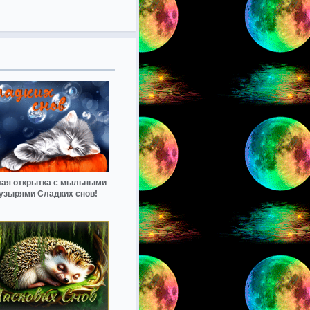
ая открытка с мыльными
узырями Сладких снов!