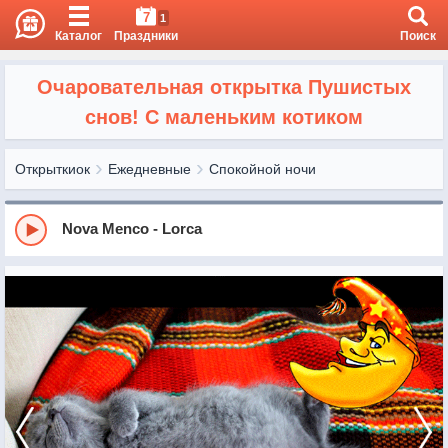
7
1
Каталог
Праздники
Поиск
Очаровательная открытка Пушистых
снов! С маленьким котиком
Открыткиок
Ежедневные
Спокойной ночи
Nova Menco - Lorca