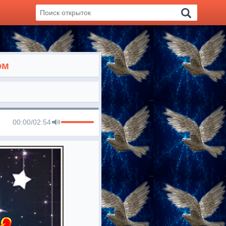
ом
00:00
/
02:54