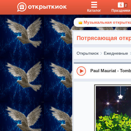
6
2
Каталог
Праздники
Музыкальная открытка
Потрясающая откр
Открыткиок
Ежедневные
Paul Mauriat - Tom