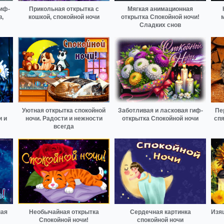
гиф-
Прикольная открытка с
Мягкая анимационная
,
кошкой, спокойной ночи
открытка Спокойной ночи!
Сладких снов
Уютная открытка спокойной
Заботливая и ласковая гиф-
Пе
и и
ночи. Радости и нежности
открытка Спокойной ночи
сп
всегда
ная
Необычайная открытка
Сердечная картинка
Изя
Спокойной ночи!
спокойной ночи