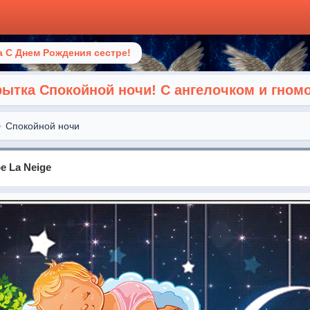
 С Днем Рождения сестре!
ытка Спокойной ночи! С ангелочком и гном
Спокойной ночи
be La Neige