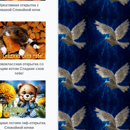
Креативная открытка с
мишкой Спокойной ночи
рвоклассная открытка со
ящим котом Сладких снов
тебе!
щная летняя гиф-открытка
Спокойной ночки