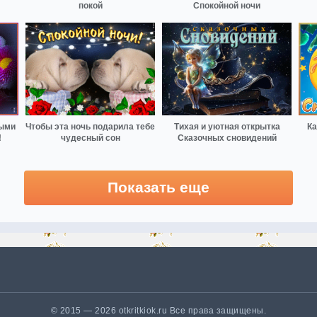
покой
Спокойной ночи
выми
Чтобы эта ночь подарила тебе
Тихая и уютная открытка
Ка
!
чудесный сон
Сказочных сновидений
Показать еще
© 2015 — 2026 otkritkiok.ru Все права защищены.