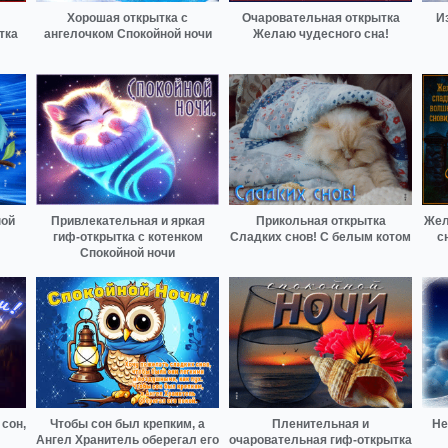
Хорошая открытка с
Очаровательная открытка
И
тка
ангелочком Спокойной ночи
Желаю чудесного сна!
ной
Привлекательная и яркая
Прикольная открытка
Жел
гиф-открытка с котенком
Сладких снов! С белым котом
с
Спокойной ночи
сон,
Чтобы сон был крепким, а
Пленительная и
Не
Ангел Хранитель оберегал его
очаровательная гиф-открытка