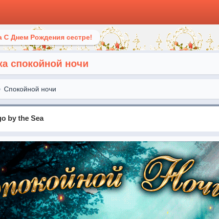
 С Днем Рождения сестре!
ка спокойной ночи
Спокойной ночи
go by the Sea