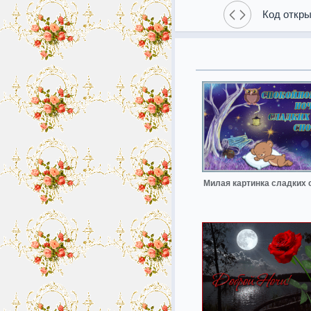
Код откры
Милая картинка сладких 