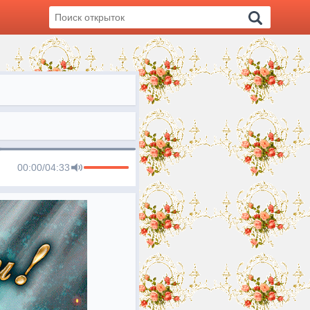
00:00
/
04:33