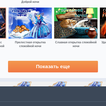
Доброй ночи
 с
Прелестная открытка
Славная открытка спокойной
Уд
ной
спокойной ночи
ночи
Показать еще