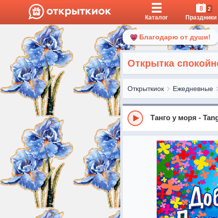
8
2
Каталог
Праздники
Благодарю от души!
Открытка спокойн
Открыткиок
Ежедневные
Танго у моря - Tan