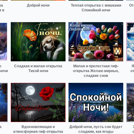
ка
Доброй ночи
Теплая открытка с мишками
От
м в
Спокойной ночи
о
Сладкая и милая открытка
Милая и прелестная гиф-
Я
ночи
Тихой ночи
открытка Желаю мирных,
о
сладких снов
а
Вдохновляющая и
Доброй ночи, пусть сон будет
атмосферная гиф-открытка
сладким, как ягоды