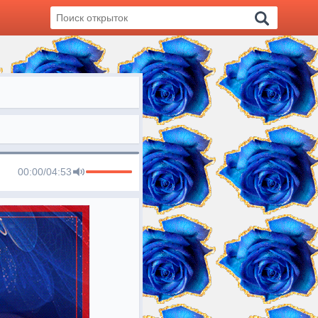
00:00
/
04:53