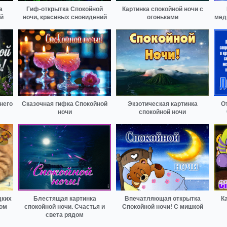
а
Гиф-открытка Спокойной
Картинка спокойной ночи с
й
ночи, красивых сновидений
огоньками
мед
него
Сказочная гифка Спокойной
Экзотическая картинка
О
ночи
спокойной ночи
дких
Блестящая картинка
Впечатляющая открытка
К
ком
спокойной ночи. Счастья и
Спокойной ночи! С мишкой
света рядом