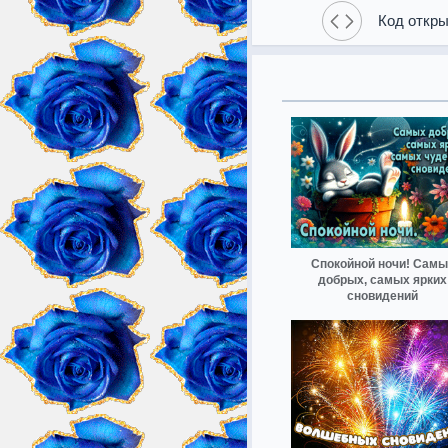
Код откры
Спокойной ночи! Самы
добрых, самых ярких
сновидений