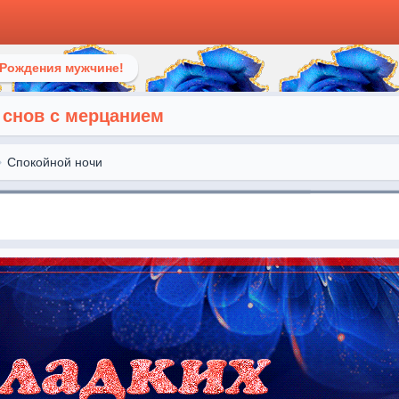
 Рождения мужчине!
 снов с мерцанием
Спокойной ночи