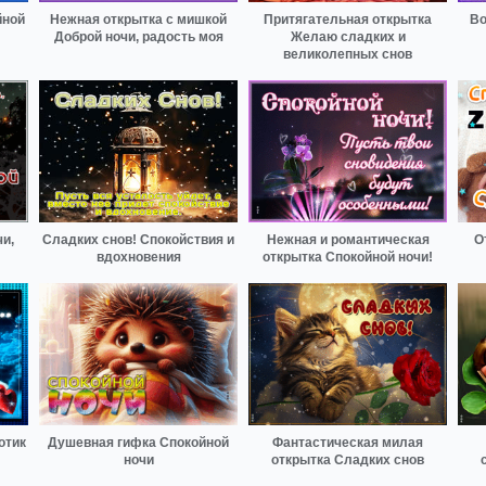
йной
Нежная открытка с мишкой
Притягательная открытка
Во
Доброй ночи, радость моя
Желаю сладких и
великолепных снов
и,
Сладких снов! Спокойствия и
Нежная и романтическая
О
вдохновения
открытка Спокойной ночи!
отик
Душевная гифка Спокойной
Фантастическая милая
ночи
открытка Сладких снов