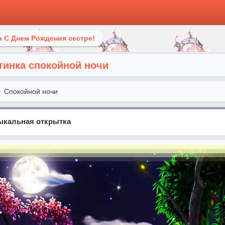
 С Днем Рождения сестре!
тинка спокойной ночи
Спокойной ночи
зыкальная открытка