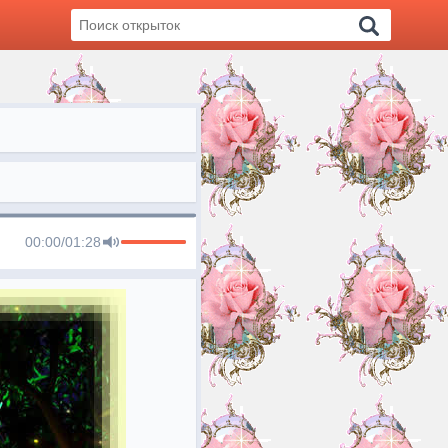
00:00
/
01:28