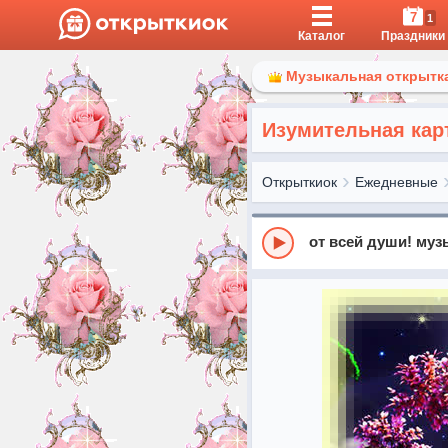
7
1
Каталог
Праздники
Музыкальная открытка
Изумительная кар
Открыткиок
Ежедневные
от всей души! му