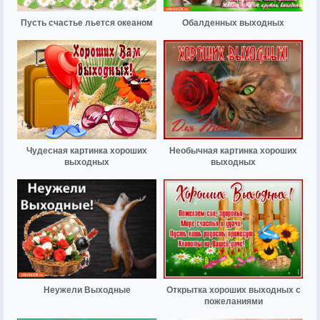
Пусть счастье льется океаном
Обалденных выходных
Чудесная картинка хороших
Необычная картинка хороших
выходных
выходных
Неужели Выходные
Открытка хороших выходных с
пожеланиями