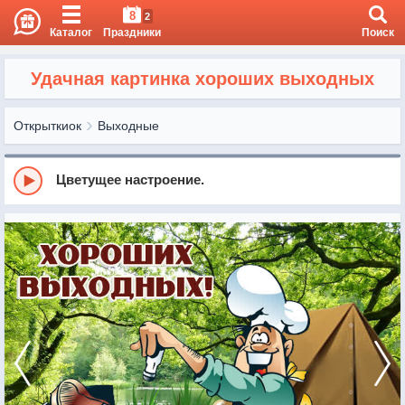
8
2
Каталог
Праздники
Поиск
Удачная картинка хороших выходных
Открыткиок
Выходные
Цветущее настроение.