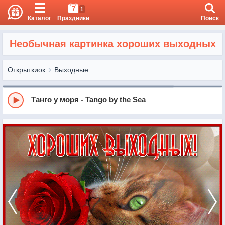
7
1
Каталог
Праздники
Поиск
Необычная картинка хороших выходных
Открыткиок
Выходные
Танго у моря - Tango by the Sea