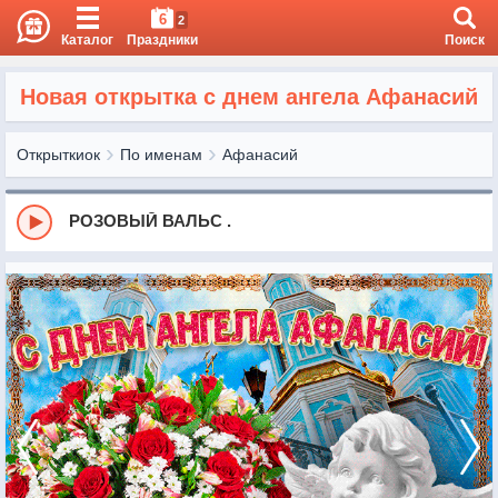
6
2
Каталог
Праздники
Поиск
Новая открытка с днем ангела Афанасий
Открыткиок
По именам
Афанасий
РОЗОВЫЙ ВАЛЬС .