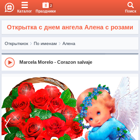
8
2
Каталог
Праздники
Поиск
Открытка с днем ангела Алена с розами
Открыткиок
По именам
Алена
Marcela Morelo - Corazon salvaje