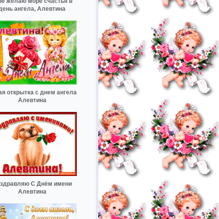
бе желаю море счастья в
день ангела, Алевтина
ая открытка с днем ангела
Алевтина
здравляю С Днём имени
Алевтина