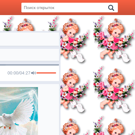
00:00
/
04:27