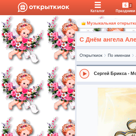
6
2
Каталог
Праздники
Музыкальная открытка
С Днём ангела Ал
Открыткиок
По именам
Сергей Брикса - М