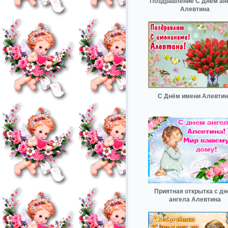
Поздравление С Днём ан
Алевтина
С Днём имени Алевти
Приятная открытка с д
ангела Алевтина