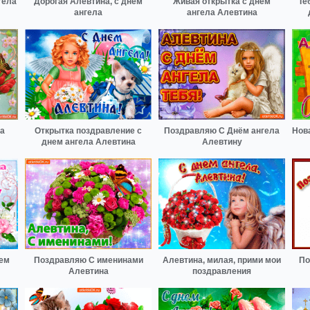
гела
Дорогая Алевтина, с днём
Живая открытка с днем
Те
ангела
ангела Алевтина
на
Открытка поздравление с
Поздравляю С Днём ангела
Нов
днем ангела Алевтина
Алевтину
нем
Поздравляю С именинами
Алевтина, милая, прими мои
По
Алевтина
поздравления