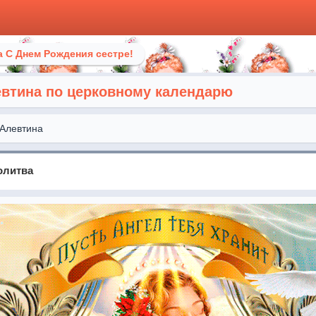
 С Днем Рождения сестре!
евтина по церковному календарю
Алевтина
олитва